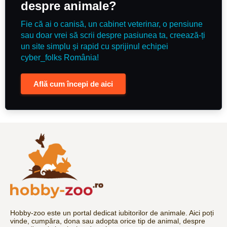
despre animale?
Fie că ai o canisă, un cabinet veterinar, o pensiune
sau doar vrei să scrii despre pasiunea ta, creează-ți
un site simplu și rapid cu sprijinul echipei
cyber_folks România!
Află cum începi de aici
Hobby-zoo este un portal dedicat iubitorilor de animale. Aici poți
vinde, cumpăra, dona sau adopta orice tip de animal, despre