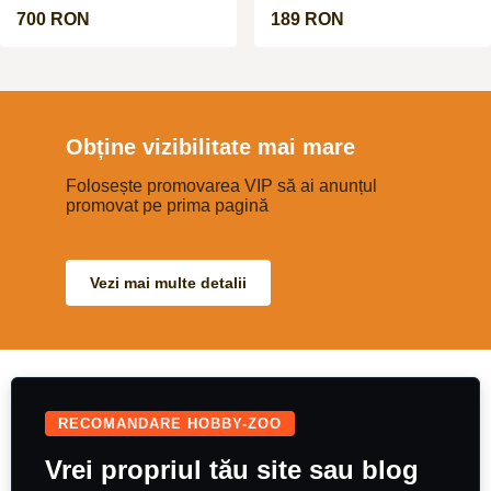
taticul poate fi vazut in poze la
negociabil
cerere. Cateii sunt deparazitati
700 RON
189 RON
intern si extern si urmeaza sa fie
vaccinati in cateva zile.
Obține vizibilitate mai mare
Folosește promovarea VIP să ai anunțul
promovat pe prima pagină
Vezi mai multe detalii
RECOMANDARE HOBBY-ZOO
Vrei propriul tău site sau blog