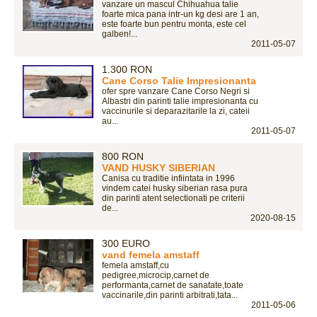
vanzare un mascul Chihuahua talie
foarte mica pana intr-un kg desi are 1 an,
este foarte bun pentru monta, este cel
galben!...
2011-05-07
1.300 RON
Cane Corso Talie Impresionanta
ofer spre vanzare Cane Corso Negri si
Albastri din parinti talie impresionanta cu
vaccinurile si deparazitarile la zi, cateii
au...
2011-05-07
800 RON
VAND HUSKY SIBERIAN
Canisa cu traditie infiintata in 1996
vindem catei husky siberian rasa pura
din parinti atent selectionati pe criterii
de...
2020-08-15
300 EURO
vand femela amstaff
femela amstaff,cu
pedigree,microcip,carnet de
performanta,carnet de sanatate,toate
vaccinarile,din parinti arbitrati,tata...
2011-05-06