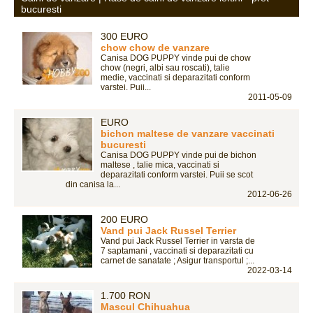
bucuresti
300 EURO
chow chow de vanzare
Canisa DOG PUPPY vinde pui de chow
chow (negri, albi sau roscati), talie
medie, vaccinati si deparazitati conform
varstei. Puii...
2011-05-09
EURO
bichon maltese de vanzare vaccinati
bucuresti
Canisa DOG PUPPY vinde pui de bichon
maltese , talie mica, vaccinati si
deparazitati conform varstei. Puii se scot
din canisa la...
2012-06-26
200 EURO
Vand pui Jack Russel Terrier
Vand pui Jack Russel Terrier in varsta de
7 saptamani , vaccinati si deparazitati cu
carnet de sanatate ; Asigur transportul ;...
2022-03-14
1.700 RON
Mascul Chihuahua