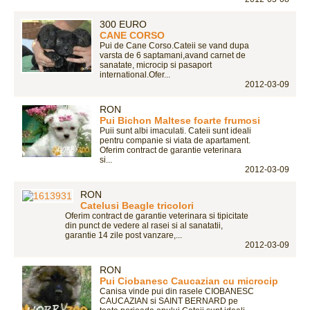
300 EURO
CANE CORSO
Pui de Cane Corso.Cateii se vand dupa
varsta de 6 saptamani,avand carnet de
sanatate, microcip si pasaport
international.Ofer...
2012-03-09
RON
Pui Bichon Maltese foarte frumosi
Puii sunt albi imaculati. Cateii sunt ideali
pentru companie si viata de apartament.
Oferim contract de garantie veterinara
si...
2012-03-09
RON
Catelusi Beagle tricolori
Oferim contract de garantie veterinara si tipicitate
din punct de vedere al rasei si al sanatatii,
garantie 14 zile post vanzare,...
2012-03-09
RON
Pui Ciobanesc Caucazian cu microcip
Canisa vinde pui din rasele CIOBANESC
CAUCAZIAN si SAINT BERNARD pe