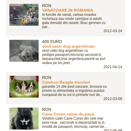
RON
VANATOARE IN ROMANIA
In functie de vanat, canisa noastra
inchiriaza sau vinde caini(pui si adulti
gata dresati) din rasele: Brac german cu
par...
2012-03-24
400 EURO
vind catei dog argentinian
vind catei dog argentinian cu
pedigre,pasaport,microcip,vaccinat si
deparazitat,linie argentina,parinti se pot
vedea pe loc,pret...
2021-04-14
RON
Catelusi Beagle tricolori
garantie 14 zile post vanzare, brosura cu
privire la alimentatia si ingrijirea puiului
cumparat de la noi in primele luni de...
2012-03-09
RON
Cane Corso caine de paza
Vindem catei Cane Corso din cele mai
pure rase , vaccinati si deparazitati la zi,
insotiti de pasaport, microcip, carnet de...
2012-05-08