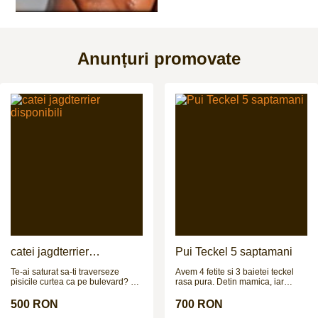
Anunțuri promovate
catei jagdterrier
Pui Teckel 5 saptamani
disponibili
Te-ai saturat sa-ti traverseze
Avem 4 fetite si 3 baietei teckel
pisicile curtea ca pe bulevard? Ti
rasa pura. Detin mamica, iar
se pare ca e prea multa liniste
taticul poate fi vazut in poze la
prin gospodarie? Simti ca lipseste
cerere. Cateii sunt deparazitati
500 RON
700 RON
adrenalina din viata ta? N-ai bani
intern si extern si urmeaza sa fie