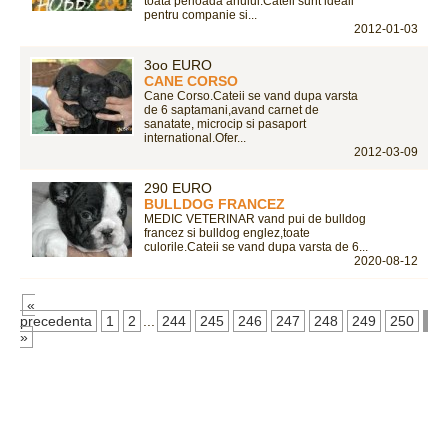
toata perioada anului.Cateii sunt ideali
pentru companie si...
2012-01-03
3oo EURO
CANE CORSO
Cane Corso.Cateii se vand dupa varsta
de 6 saptamani,avand carnet de
sanatate, microcip si pasaport
international.Ofer...
2012-03-09
290 EURO
BULLDOG FRANCEZ
MEDIC VETERINAR vand pui de bulldog
francez si bulldog englez,toate
culorile.Cateii se vand dupa varsta de 6...
2020-08-12
«
precedenta
1
2
...
244
245
246
247
248
249
250
25
»