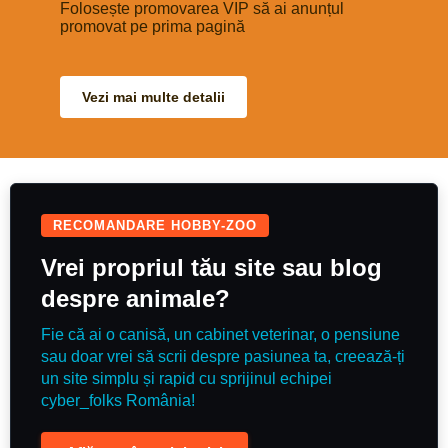
Good to hack & in traffic. Nice
Folosește promovarea VIP să ai anunțul
loialitate și energie.\r\nPentru
paces and well schooled with an
programare vizionare și mai multe
promovat pe prima pagină
auto change each way, she can
detalii, contactați-
do a decent test if you wanted to
mă:\r\nTelefon:\r\nRăspund doar
event. Would also make a great
la apeluri telefonice.
mother/daughter share, mum to
hack in the week & then
Vezi mai multe detalii
competing at the weekend A
really super mare, who will bring
you back safe & with a rosette.
Recently qualified BE90 arena
eventing finals
RECOMANDARE HOBBY-ZOO
Vrei propriul tău site sau blog
despre animale?
Fie că ai o canisă, un cabinet veterinar, o pensiune
sau doar vrei să scrii despre pasiunea ta, creează-ți
un site simplu și rapid cu sprijinul echipei
cyber_folks România!