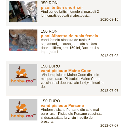
350 RON
pisoi british shorthair
Vind pui de british femele si masculi 2
luni curati, educati si afectuosi....
2020-08-15
150 RON
pisoi Albastra de rusia femela
Vand femela albastra de rusia, 6
saptamani, jucausa, educata sa faca
doar la litiera, pret 150 lei, Bucuresti si
imprejurimi...
2012-07-08
150 EURO
vand pisicute Maine Coon
.Vindem pisicute Maine Coon din cele
mai pure rase . Pisicutele Maine Coon
vaccinate si deparazitate la zi,vin insotite
de...
2012-07-07
150 EURO
vand pisicute Persane
Vindem pisicute Persane din cele mai
pure rase . Pisicutele Persane vaccinate
si deparazitate la zi,vin insotite de
brosura...
2012-07-07