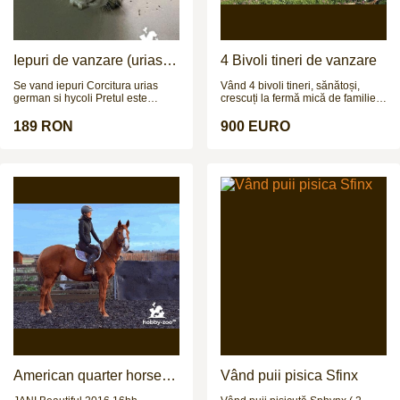
Iepuri de vanzare (urias
4 Bivoli tineri de vanzare
german / hycoli)
Se vand iepuri Corcitura urias
Vând 4 bivoli tineri, sănătoși,
german si hycoli Pretul este
crescuți la fermă mică de familie.
negociabil
Sunt 3 femele și 1 mascul, cu
vârsta de aproximativ 1.2 ani și
189 RON
900 EURO
greutate estimată la 250–300 kg
(necântăriți). Animale bine
dezvoltate, crescute natural,
obișnuite afară, fără probleme de
sănătate, potriviți pentru creștere,
prăsilă sau îngrășat. Prețul este
900 € bucata sau 3.999 € toți
patru. Se pot vedea la fața locului,
fără grabă. Se vând împreună sau
separat. Mai multe detalii la
numărul de telefon.
American quarter horse
Vând puii pisica Sfinx
for sale