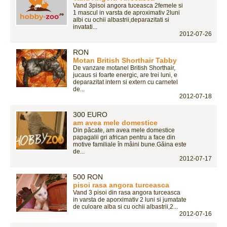
Vand 3pisoi angora tuceasca 2femele si
1 mascul in varsta de aproximativ 2luni
albi cu ochii albastrii,deparazitati si
invatati...
2012-07-26
RON
Motan British Shorthair Tabby
De vanzare motanel British Shorthair,
jucaus si foarte energic, are trei luni, e
deparazitat intern si extern cu carnetel
de...
2012-07-18
300 EURO
am avea mele domestice
Din păcate, am avea mele domestice
papagalii gri african pentru a face din
motive familiale în mâini bune.Găina este
de...
2012-07-17
500 RON
pisoi rasa angora turceasca
Vand 3 pisoi din rasa angora turceasca
in varsta de aporximativ 2 luni si jumatate
de culoare alba si cu ochii albastrii,2...
2012-07-16