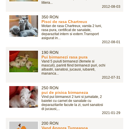
litiera...
2012-08-03
350 RON
Pisoi de rasa Chartreux
Motan de rasa Chartreux, varsta 2 luni,
rasa pura, certificat de sanatate,
deparazitat intern si extern.Transport
asigurat in...
2012-08-01
190 RON
Pui birmanezi rasa pura
Vand 5 puiuti birmanezi (femele si
masculi), parinti fiind birmanezi puri, ochi
albastri, sanatosi, jucausi, iubareti,
mananca...
2012-07-31
250 RON
pui de pisica birmaneza
Vind pui birmanezi 2 luni si jumatate, 2
baietei cu carnet de sanatate cu
deparazitarile facute la zi, sunt sanatosi
di jucausi,...
2021-01-29
200 RON
Vand Angora Turceasca