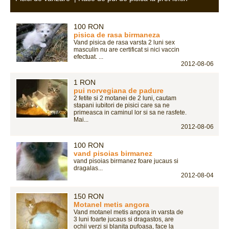
100 RON
pisica de rasa birmaneza
Vand pisica de rasa varsta 2 luni sex
masculin nu are certificat si nici vaccin
efectuat. ...
2012-08-06
1 RON
pui norvegiana de padure
2 fetite si 2 motanei de 2 luni, cautam
stapani iubitori de pisici care sa ne
primeasca in caminul lor si sa ne rasfete.
Mai...
2012-08-06
100 RON
vand pisoias birmanez
vand pisoias birmanez foare jucaus si
dragalas...
2012-08-04
150 RON
Motanel metis angora
Vand motanel metis angora in varsta de
3 luni foarte jucaus si dragastos, are
ochii verzi si blanita pufoasa, face la