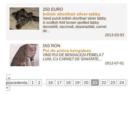
250 EURO
british shorthair silver tabby
Vand puiuti british shorthair silver tabby
si scottish fold brown spotted tabby
deosebiti, vaccinati, deparazitati, carnet
de...
2013-03-03
550 RON
Pui de pisica bengaleza
VIND PUI DE BENGALEZA FEMELA 7
LUNI, CU CARNET DE SANATATE...
2012-07-01
«
precedenta
1
2
...
16
17
18
19
20
21
22
23
24
ur
»