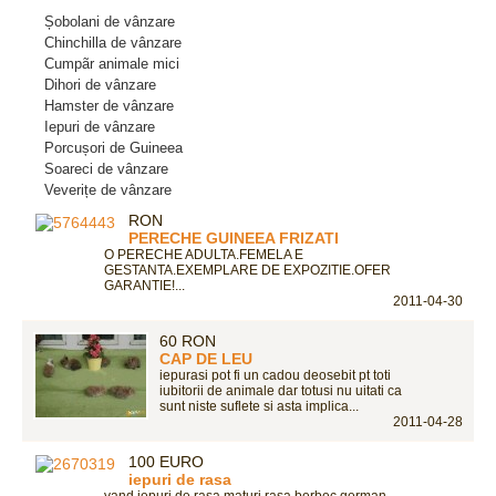
Șobolani de vânzare
Chinchilla de vânzare
Cumpãr animale mici
Dihori de vânzare
Hamster de vânzare
Iepuri de vânzare
Porcușori de Guineea
Soareci de vânzare
Veverițe de vânzare
RON
PERECHE GUINEEA FRIZATI
O PERECHE ADULTA.FEMELA E
GESTANTA.EXEMPLARE DE EXPOZITIE.OFER
GARANTIE!...
2011-04-30
60 RON
CAP DE LEU
iepurasi pot fi un cadou deosebit pt toti
iubitorii de animale dar totusi nu uitati ca
sunt niste suflete si asta implica...
2011-04-28
100 EURO
iepuri de rasa