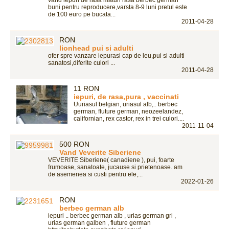
vand iepuri de rasa maturi rasa berbec german
buni pentru reproducere,varsta 8-9 luni pretul este
de 100 euro pe bucata...
2011-04-28
RON
lionhead pui si adulti
ofer spre vanzare iepurasi cap de leu,pui si adulti
sanatosi,diferite culori ...
2011-04-28
11 RON
iepuri, de rasa,pura , vaccinati
Uuriasul belgian, uriasul alb,.. berbec
german, fluture german, neozeelandez,
californian, rex castor, rex in trei culori....
2011-11-04
500 RON
Vand Veverite Siberiene
VEVERITE Siberiene( canadiene ), pui, foarte
frumoase, sanatoate, jucause si prietenoase. am
de asemenea si custi pentru ele,...
2022-01-26
RON
berbec german alb
iepuri .. berbec german alb , urias german gri ,
urias german galben , fluture german