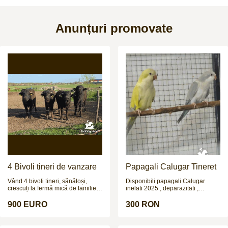
Anunțuri promovate
4 Bivoli tineri de vanzare
Papagali Calugar Tineret
Vând 4 bivoli tineri, sănătoși,
Disponibili papagali Calugar
crescuți la fermă mică de familie.
inelati 2025 , deparazitati ,
Sunt 3 femele și 1 mascul, cu
crescuti de parinti. Nu fac
vârsta de aproximativ 1.2 ani și
schimburi !!!
900 EURO
300 RON
greutate estimată la 250–300 kg
(necântăriți). Animale bine
dezvoltate, crescute natural,