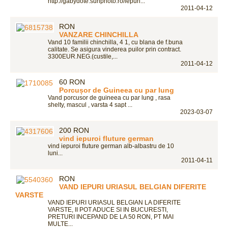
http://gabydote.sunphoto.ro/iepuri...
2011-04-12
RON
VANZARE CHINCHILLA
Vand 10 familii chinchilla, 4 1, cu blana de f.buna
calitate. Se asigura vinderea puilor prin contract.
3300EUR.NEG.(custile,...
2011-04-12
60 RON
Porcușor de Guineea cu par lung
Vand porcusor de guineea cu par lung , rasa
shelty, mascul , varsta 4 sapt ...
2023-03-07
200 RON
vind iepuroi fluture german
vind iepuroi fluture german alb-albastru de 10
luni...
2011-04-11
RON
VAND IEPURI URIASUL BELGIAN DIFERITE
VARSTE
VAND IEPURI URIASUL BELGIAN LA DIFERITE
VARSTE, II POT ADUCE SI IN BUCURESTI,
PRETURI INCEPAND DE LA 50 RON, PT MAI
MULTE...