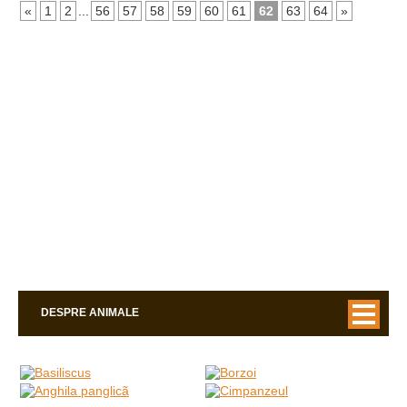
«
1
2
...
56
57
58
59
60
61
62
63
64
»
DESPRE ANIMALE