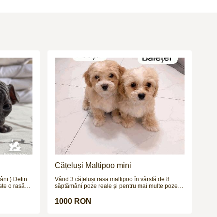
Cățeluși Maltipoo mini
âni ) Dețin
Vând 3 cățeluși rasa maltipoo în vârstă de 8
ste o rasă
săptămâni poze reale și pentru mai multe poze și
aspectul său
video vă aștept pe wapp
. Deși pare
1000 RON
ită cu un
nei piersici.