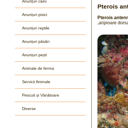
Anunțuri câini
Pterois an
Anunțuri pisici
Pterois anten
,aripioare dors
Anunțuri reptile
Anunțuri păsări
Anunțuri pești
Animale de ferma
Servicii Animale
Pescuit și Vânãtoare
Diverse