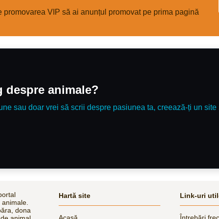
e promovarea VIP să ai anunțul promovat pe prima pagină
og despre animale?
une sau doar vrei să scrii despre pasiunea ta, creează-ți un site 
ortal
Hartă site
Link-uri uti
e animale.
păra, dona
Acasă
Întrebări fre
 de animal,