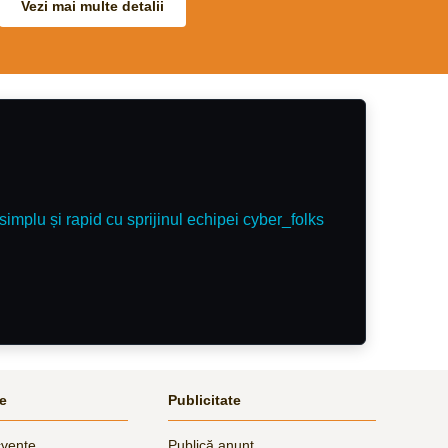
Vezi mai multe detalii
comfortable uphill ride, really easy and kind.
Equally as sweet on the ground. A nice
experienced allrounder for someone to enjoy.
simplu și rapid cu sprijinul echipei cyber_folks
le
Publicitate
cvente
Publică anunț