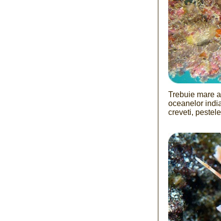
Trebuie mare at
oceanelor india
creveti, pestele