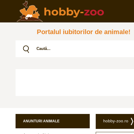
Portalul iubitorilor de animale!
hobby-zoo.ro
ANUNTURI ANIMALE