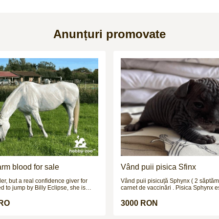
Anunțuri promovate
arm blood for sale
Vând puii pisica Sfinx
er, but a real confidence giver for
Vând puii pisicuță Sphynx ( 2 săptăm
d to jump by Billy Eclipse, she is
carnet de vaccinări . Pisica Sphynx e
onsistent over showjumps & XC up
de pisici cunoscută mai ales pentru 
; not fazed by fillers or funny strides,
neobișnuit și lipsa aparentă de blană
URO
3000 RON
uine sort who wants to do the job.
complet cheală, pielea ei este acoper
 in unaffiliated homes, so no BS
puf foarte fin, asemănător cu pielea u