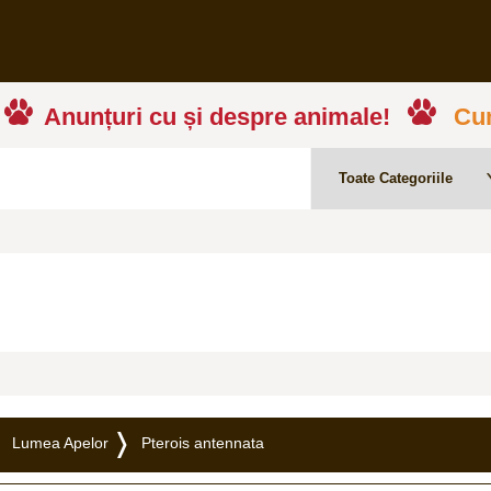
Anunțuri cu și despre animale!
Cum
Lumea Apelor
Pterois antennata