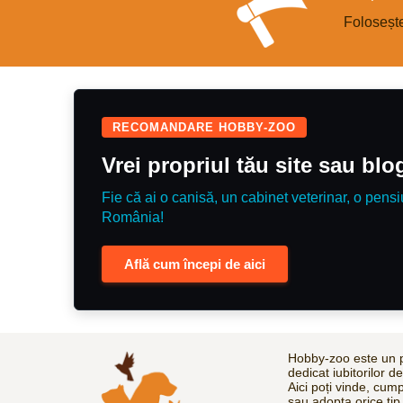
Foloseșt
RECOMANDARE HOBBY-ZOO
Vrei propriul tău site sau bl
Fie că ai o canisă, un cabinet veterinar, o pensi
România!
Află cum începi de aici
Hobby-zoo este un p
dedicat iubitorilor d
Aici poți vinde, cum
sau adopta orice tip