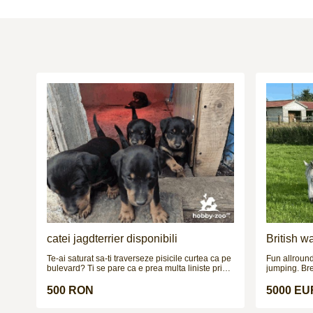
catei jagdterrier disponibili
British w
Te-ai saturat sa-ti traverseze pisicile curtea ca pe
Fun allround
bulevard? Ti se pare ca e prea multa liniste prin
jumping. Bre
gospodarie? Simti ca lipseste adrenalina din
happy and c
viata ta? N-ai bani sa-ti pui un sistem de alarma?
to 1m / 1.05m
500 RON
5000 E
Cauti nerv, instinct si determinare? E timpul
she is a gen
pentru Jagdterrier. Mic la stat, mare la caracter.
Always been