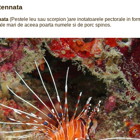
tennata
nata
(Pestele leu sau scorpion )are inotatoarele pectorale in fo
ale mari de aceea poarta numele si de porc spinos.