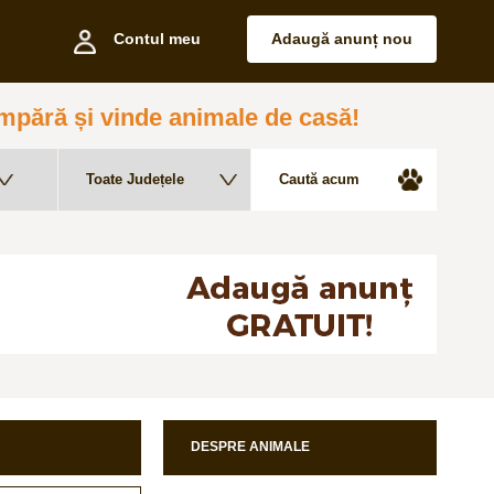
Contul meu
Adaugă anunț nou
pără și vinde animale de casă!
DESPRE ANIMALE