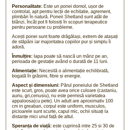
Personalitate:
Este un ponei domol, ușor de
controlat, apt pentru lecții de echitatie, agrement,
plimbãri în naturã. Poneii Shetland sunt atât de
blânzi, încât pot fi folosiți în scopuri terapeutice
pentru persoane cu probleme.
Acești ponei sunt foarte drãgãlași, extrem de atașați
de stãpâni iar majoritatea copiilor pur și simplu îi
adorã.
Înmulțire:
Iapa poate sã nascã un mânz pe an,
perioada de gestație având o duratã de 11 luni.
Alimentație:
Necesitã o alimentație echilibratã,
bogatã în grãsimi, fibre și energie.
Aspect și dimensiuni:
Pãrul poneiului de Shetland
este scurt, gros, poate avea orice culoare (castaniu,
auriu, gri,cenusiu), nu este permisã varietatea
appaloosa(cu pete). Un adult are aproximativ 100
cm in greaban, corpul este uniform, musculos,
picioarele sunt scurte, capul mic, ochii situați la
distanțe mici unul fațã de altul.
Speranța de viațã:
este cuprinsã intre 25 si 30 de