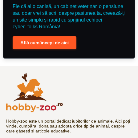
Fie că ai o canisă, un cabinet veterinar, o pensiune
sau doar vrei să scrii despre pasiunea ta, creează-ți
un site simplu și rapid cu sprijinul echipei
cyber_folks România!
Află cum începi de aici
Hobby-zoo este un portal dedicat iubitorilor de animale. Aici poți
vinde, cumpăra, dona sau adopta orice tip de animal, despre
care găsești și articole educative.