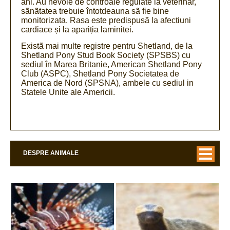
ani. Au nevoie de controale regulate la veterinar,
sãnãtatea trebuie întotdeauna sã fie bine
monitorizata. Rasa este predispusã la afectiuni
cardiace și la apariția laminitei.
Existã mai multe registre pentru Shetland, de la
Shetland Pony Stud Book Society (SPSBS) cu
sediul în Marea Britanie, American Shetland Pony
Club (ASPC), Shetland Pony Societatea de
America de Nord (SPSNA), ambele cu sediul in
Statele Unite ale Americii.
DESPRE ANIMALE