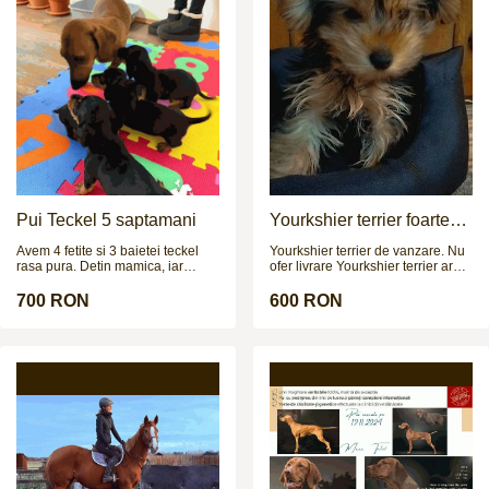
Pui Teckel 5 saptamani
Yourkshier terrier foarte
jucăuș și adorabil
Avem 4 fetite si 3 baietei teckel
Yourkshier terrier de vanzare. Nu
rasa pura. Detin mamica, iar
ofer livrare Yourkshier terrier are:
taticul poate fi vazut in poze la
-12 saptamani -carnet de sanatate
cerere. Cateii sunt deparazitati
-2 vaccinuri -este negru si maro -
700 RON
600 RON
intern si extern si urmeaza sa fie
data nasterii= 8.09.2025 PRETUL
vaccinati in cateva zile.
ESTE NEGOCIABIL!!!