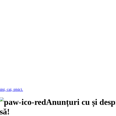
Anunțuri cu și des
să!