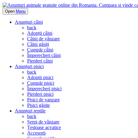
Open
Menu
Anunțuri câini
back
Adopții câini
Câini de vânzare
Câini gãsiți
Cumpãr câini
Împerecheri câini
Pierderi câini
Anunțuri pisici
back
Adoptii pisici
Cumpãr pisici
Împerecheri pisici
Pierderi pisici
Pisici de vanzare
Pisici gãsite
Anunțuri reptile
back
Șerpi de vânzare
Țestoase acvatice
Accesorii