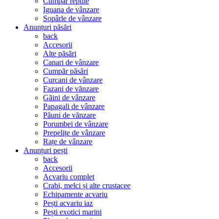
Cumpãr reptile
Iguana de vânzare
Sopârle de vânzare
Anunțuri păsări
back
Accesorii
Alte pãsãri
Canari de vânzare
Cumpãr pãsãri
Curcani de vânzare
Fazani de vãnzare
Gãini de vânzare
Papagali de vânzare
Pãuni de vãnzare
Porumbei de vânzare
Prepelițe de vânzare
Rațe de vânzare
Anunțuri pești
back
Accesorii
Acvariu complet
Crabi, melci și alte crustacee
Echipamente acvariu
Pești acvariu iaz
Pești exotici marini