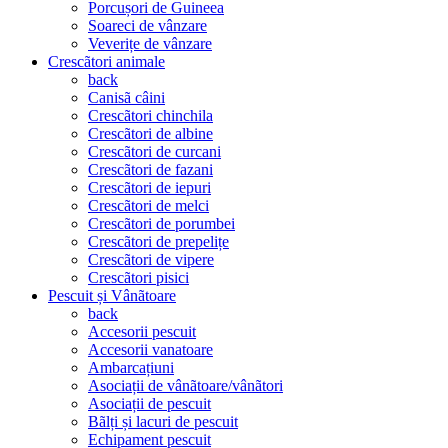
Porcușori de Guineea
Soareci de vânzare
Veverițe de vânzare
Crescãtori animale
back
Canisã câini
Crescãtori chinchila
Crescãtori de albine
Crescãtori de curcani
Crescãtori de fazani
Crescãtori de iepuri
Crescãtori de melci
Crescãtori de porumbei
Crescãtori de prepelițe
Crescãtori de vipere
Crescãtori pisici
Pescuit și Vânãtoare
back
Accesorii pescuit
Accesorii vanatoare
Ambarcațiuni
Asociații de vânãtoare/vânãtori
Asociații de pescuit
Bãlți și lacuri de pescuit
Echipament pescuit