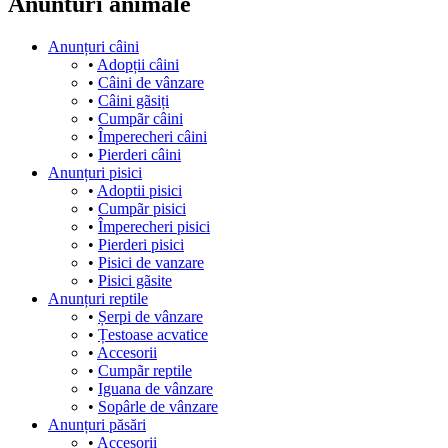
Anunturi animale
Anunțuri câini
•
Adopții câini
•
Câini de vânzare
•
Câini gãsiți
•
Cumpãr câini
•
Împerecheri câini
•
Pierderi câini
Anunțuri pisici
•
Adoptii pisici
•
Cumpãr pisici
•
Împerecheri pisici
•
Pierderi pisici
•
Pisici de vanzare
•
Pisici gãsite
Anunțuri reptile
•
Șerpi de vânzare
•
Țestoase acvatice
•
Accesorii
•
Cumpãr reptile
•
Iguana de vânzare
•
Sopârle de vânzare
Anunțuri păsări
•
Accesorii