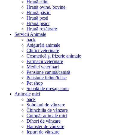
Hranã câini
Hranã ovine, bovine.
Hranã pãsãri
Hranã pești
Hranã pisici
Hranã rozãtoare
Servicii Animale
back
Asigurãri animale
Clinici veterinare
Cosmeticã și frizerie animale
Farmacii veterinare
Medici veterinari
Pensiune caninã/canisã
Pensiune feline/felise
Pet shop
Scoalã de dresaj canin
Animale mici
back
Șobolani de vânzare
Chinchilla de vânzare
Cumpãr animale mici
Dihori de vânzare
Hamster de vânzare
Iepuri de vânzare