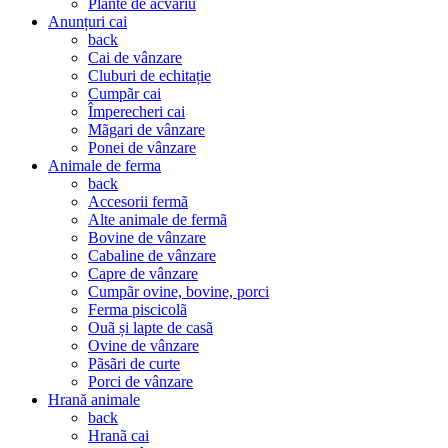
Plante de acvariu
Anunțuri cai
back
Cai de vânzare
Cluburi de echitație
Cumpãr cai
Împerecheri cai
Mãgari de vânzare
Ponei de vânzare
Animale de ferma
back
Accesorii fermã
Alte animale de fermã
Bovine de vânzare
Cabaline de vânzare
Capre de vânzare
Cumpãr ovine, bovine, porci
Ferma piscicolã
Ouã și lapte de casã
Ovine de vânzare
Pãsãri de curte
Porci de vânzare
Hrană animale
back
Hranã cai