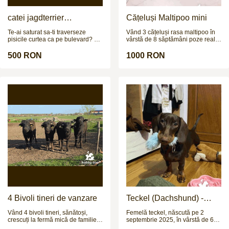
catei jagdterrier
Cățeluși Maltipoo mini
disponibili
Te-ai saturat sa-ti traverseze
Vând 3 cățeluși rasa maltipoo în
pisicile curtea ca pe bulevard? Ti
vârstă de 8 săptămâni poze reale
se pare ca e prea multa liniste
și pentru mai multe poze și video
prin gospodarie? Simti ca lipseste
vă aștept pe wapp
500 RON
1000 RON
adrenalina din viata ta? N-ai bani
sa-ti pui un sistem de alarma?
Cauti nerv, instinct si
determinare? E timpul pentru
Jagdterrier. Mic la stat, mare la
caracter. Energie cat pentru trei
caini. Curaj fara buton de oprire.
Fara ezitare. Fara frica. Fara
pauza Baterie nucleara pe 4
picioare. Jagdterrier – paza,
instinct, adrenalina. 3 pui
disponibili.
4 Bivoli tineri de vanzare
Teckel (Dachshund) -
femelă, 6 luni
Vând 4 bivoli tineri, sănătoși,
Femelă teckel, născută pe 2
crescuți la fermă mică de familie.
septembrie 2025, în vârstă de 6
Sunt 3 femele și 1 mascul, cu
luni, aproximativ 6 kg. Are