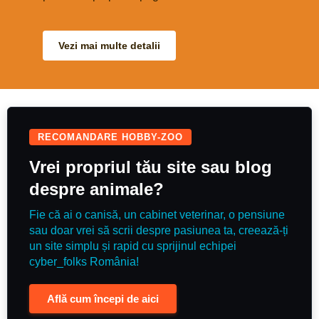
and with others. Super in heavy
adaptându-se cu ușurință în orice
traffic open spaces etc, a polite
familie. Detalii privind
type who is good in all ways.
disponibilitatea: -Copie certificat
She’s a lovely comfortable uphill
de origine (pedigree tip A),
ride, really easy and kind. Equally
microchip, carnet de sănătate, kit
Vezi mai multe detalii
as sweet on the ground. A nice
de bunvenit, în baza unui contract.
experienced allrounder for
-Schemă de vaccinare în acord cu
someone to enjoy.
vârsta, precum și deparazitările
interne și externe efectuate. Se
poate organiza transport în orice
oraș al țării. Alte informații despre
părinți, poze și date de contact
puteți găsi pe pagina de
Facebook NeriumHouseKennel și
RECOMANDARE HOBBY-ZOO
site-ul www.neriumhouse.com
Vrei propriul tău site sau blog
despre animale?
Fie că ai o canisă, un cabinet veterinar, o pensiune
sau doar vrei să scrii despre pasiunea ta, creează-ți
un site simplu și rapid cu sprijinul echipei
cyber_folks România!
Află cum începi de aici