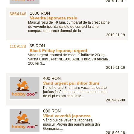
2019-12-01
1600 RON
Veverita japoneza rosie
Mascul rosu de ~9 luni, cumparat de la crescatorie
de veverite (pot da datele de contact la cine
cumpara deoarece domnul de la...
2019-11-19
65 RON
Black Friday Iepurași urgent
Vand urgent iepurași de casa . Cîntăresc 2/3 kg .
Varsta 6 luni . Pret NEGOCIABIL 3 buc. 70 bucata .
200 lei 3...
2019-11-16
400 RON
Vand urgent pui dihor 3luni
Pui dihor,are 3 luni si e vaccinat.fooarte
jucăuș,însă din pacate nu ma pot ocupa
de el pt ca am copil mic...
2019-09-08
600 RON
Vând veveriță japoneza
Vând pui de veveriță japoneza
masculi.Provin din părinți aduși din
Germania....
2018-06-18