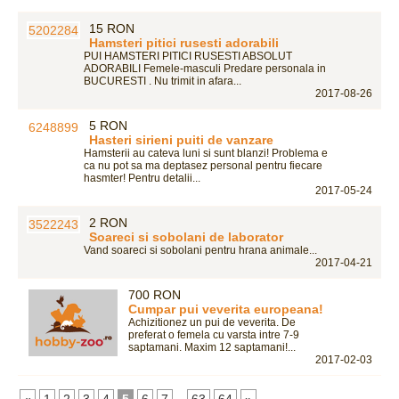
15 RON
Hamsteri pitici rusesti adorabili
PUI HAMSTERI PITICI RUSESTI ABSOLUT
ADORABILI Femele-masculi Predare personala in
BUCURESTI . Nu trimit in afara...
2017-08-26
5 RON
Hasteri sirieni puiti de vanzare
Hamsterii au cateva luni si sunt blanzi! Problema e
ca nu pot sa ma deptasez personal pentru fiecare
hasmter! Pentru detalii...
2017-05-24
2 RON
Soareci si sobolani de laborator
Vand soareci si sobolani pentru hrana animale...
2017-04-21
700 RON
Cumpar pui veverita europeana!
Achizitionez un pui de veverita. De
preferat o femela cu varsta intre 7-9
saptamani. Maxim 12 saptamani!...
2017-02-03