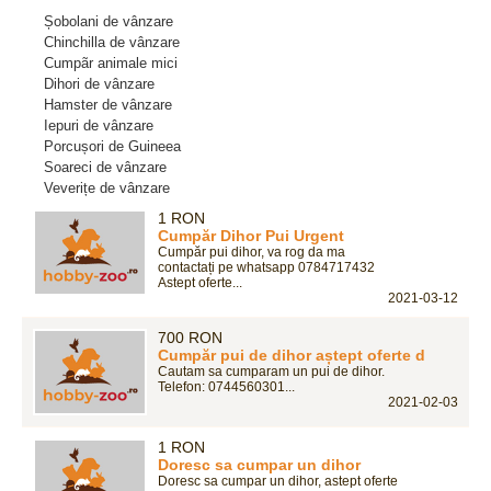
Șobolani de vânzare
Chinchilla de vânzare
Cumpãr animale mici
Dihori de vânzare
Hamster de vânzare
Iepuri de vânzare
Porcușori de Guineea
Soareci de vânzare
Veverițe de vânzare
1 RON
Cumpăr Dihor Pui Urgent
Cumpăr pui dihor, va rog da ma
contactați pe whatsapp 0784717432
Astept oferte...
2021-03-12
700 RON
Cumpăr pui de dihor aștept oferte d
Cautam sa cumparam un pui de dihor.
Telefon: 0744560301...
2021-02-03
1 RON
Doresc sa cumpar un dihor
Doresc sa cumpar un dihor, astept oferte