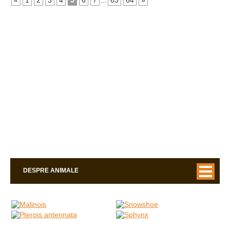
«
1
2
3
4
5
6
7
...
63
64
»
DESPRE ANIMALE