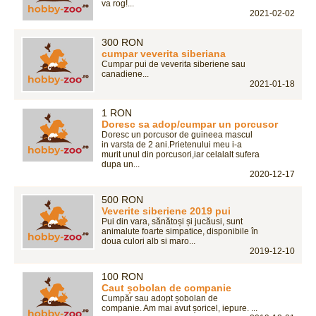
va rog!...
2021-02-02
300 RON
cumpar veverita siberiana
Cumpar pui de veverita siberiene sau
canadiene...
2021-01-18
1 RON
Doresc sa adop/cumpar un porcusor
Doresc un porcusor de guineea mascul
in varsta de 2 ani.Prietenului meu i-a
murit unul din porcusori,iar celalalt sufera
dupa un...
2020-12-17
500 RON
Veverite siberiene 2019 pui
Pui din vara, sănătoși și jucăusi, sunt
animalute foarte simpatice, disponibile în
doua culori alb si maro...
2019-12-10
100 RON
Caut șobolan de companie
Cumpăr sau adopt șobolan de
companie. Am mai avut șoricel, iepure. ...