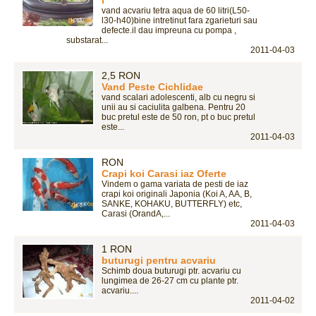
l
vand acvariu tetra aqua de 60 litri(L50-
l30-h40)bine intretinut fara zgarieturi sau
defecte.il dau impreuna cu pompa ,
substarat...
2011-04-03
2,5 RON
Vand Peste Cichlidae
vand scalari adolescenti, alb cu negru si
unii au si caciulita galbena. Pentru 20
buc pretul este de 50 ron, pt o buc pretul
este...
2011-04-03
RON
Crapi koi Carasi iaz Oferte
Vindem o gama variata de pesti de iaz
crapi koi originali Japonia (Koi A, AA, B,
SANKE, KOHAKU, BUTTERFLY) etc,
Carasi (OrandA,...
2011-04-03
1 RON
buturugi pentru acvariu
Schimb doua buturugi ptr. acvariu cu
lungimea de 26-27 cm cu plante ptr.
acvariu....
2011-04-02