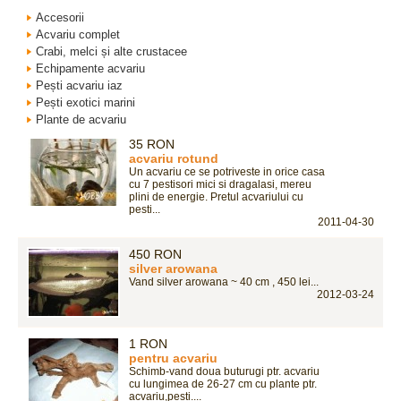
Accesorii
Acvariu complet
Crabi, melci și alte crustacee
Echipamente acvariu
Pești acvariu iaz
Pești exotici marini
Plante de acvariu
35 RON
acvariu rotund
Un acvariu ce se potriveste in orice casa
cu 7 pestisori mici si dragalasi, mereu
plini de energie. Pretul acvariului cu
pesti...
2011-04-30
450 RON
silver arowana
Vand silver arowana ~ 40 cm , 450 lei...
2012-03-24
1 RON
pentru acvariu
Schimb-vand doua buturugi ptr. acvariu
cu lungimea de 26-27 cm cu plante ptr.
acvariu,pesti....