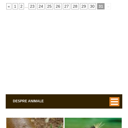
«
1
2
...
23
24
25
26
27
28
29
30
31
»
DESPRE ANIMALE