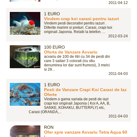
2011-04-12
1 EURO
Vindem crap koi carasi pentru iazuri
Vindem pesti decorativi pentru iazuri .
Diferite marimi si preturi. Carasi, crapi koi
originali Japonia. Relatii la telefon. ...
2012-03-24
100 EURO
Oferta de Vanzare Acvariu
acvariu de 100 de litri cu 34 de pesti din
care 3 saitari 3 colorati (nu stiu
denumirea lor dar sunt frumosi), 3 melci
si 28...
2011-04-03
1 EURO
Pesti de Vanzare Crapi Koi Carasi de Iaz
Oferte
Vindem o gama variata de pesti de iazi
crapi koi originali Japonia ( Koi A, AA, B,
SANKE, KOHAKU, BUTTERFLY) etc,
Carasi (ORANDA,...
2011-04-03
RON
Ofer spre vanzare Acvariu Tetra Aqua 60