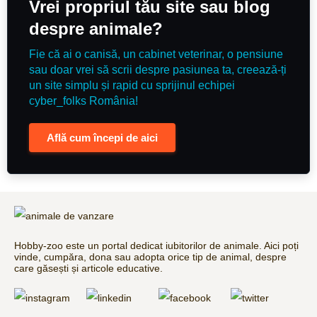
Vrei propriul tău site sau blog
despre animale?
Fie că ai o canisă, un cabinet veterinar, o pensiune
sau doar vrei să scrii despre pasiunea ta, creează-ți
un site simplu și rapid cu sprijinul echipei
cyber_folks România!
Află cum începi de aici
Hobby-zoo este un portal dedicat iubitorilor de animale. Aici poți
vinde, cumpăra, dona sau adopta orice tip de animal, despre
care găsești și articole educative.