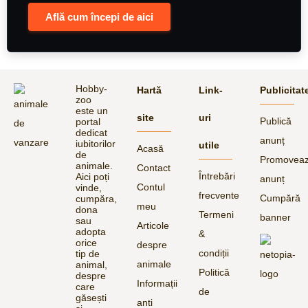
Află cum începi de aici
Hobby-
Hartă
Link-
Publicitat
zoo
este un
site
uri
Publică
portal
dedicat
anunț
iubitorilor
utile
Acasă
de
Promovea
animale.
Contact
Întrebări
Aici poți
anunț
Contul
vinde,
frecvente
Cumpără
cumpăra,
meu
dona
Termeni
banner
sau
Articole
adopta
&
orice
despre
condiții
tip de
animale
animal,
Politică
despre
Informații
care
de
găsești
anti