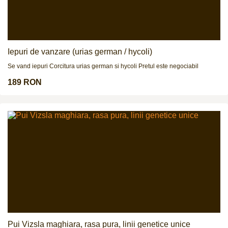
Iepuri de vanzare (urias german / hycoli)
Se vand iepuri Corcitura urias german si hycoli Pretul este negociabil
189 RON
Pui Vizsla maghiara, rasa pura, linii genetice unice