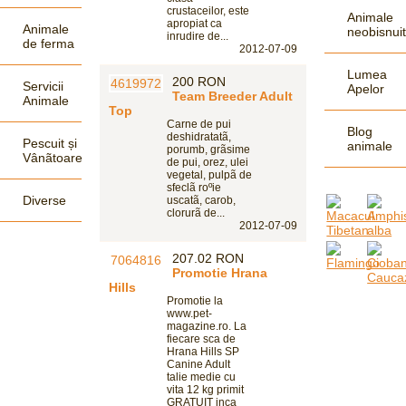
crustaceilor, este
Animale
apropiat ca
Animale
neobisnui
inrudire de...
de ferma
2012-07-09
Lumea
200 RON
Servicii
Apelor
Team Breeder Adult
Animale
Top
Carne de pui
Blog
deshidratatã,
Pescuit și
animale
porumb, grãsime
Vânãtoare
de pui, orez, ulei
vegetal, pulpã de
sfeclã roºie
Diverse
uscatã, carob,
clorurã de...
2012-07-09
207.02 RON
Promotie Hrana
Hills
Promotie la
www.pet-
magazine.ro. La
fiecare sca de
Hrana Hills SP
Canine Adult
talie medie cu
vita 12 kg primit
GRATUIT inca