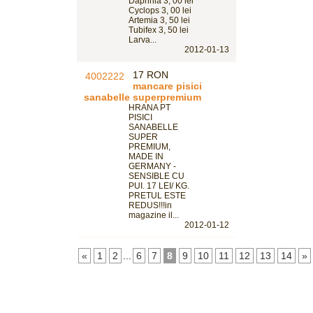
Daphnia 3, 00 lei
Cyclops 3, 00 lei
Artemia 3, 50 lei
Tubifex 3, 50 lei
Larva...
2012-01-13
17 RON
mancare pisici
sanabelle superpremium
HRANA PT
PISICI
SANABELLE
SUPER
PREMIUM,
MADE IN
GERMANY -
SENSIBLE CU
PUI. 17 LEI/ KG.
PRETUL ESTE
REDUS!!!in
magazine il...
2012-01-12
«
1
2
...
6
7
8
9
10
11
12
13
14
»