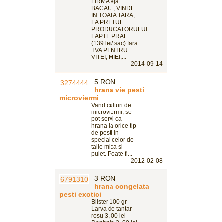
FIRMA eja
BACAU , VINDE
IN TOATA TARA,
LA PRETUL
PRODUCATORULUI
LAPTE PRAF
(139 lei/ sac) fara
TVA PENTRU
VITEI, MIEI,...
2014-09-14
5 RON
hrana vie pesti
microviermi
Vand culturi de
microviermi, se
pot servi ca
hrana la orice tip
de pesti in
special celor de
talie mica si
puiet. Poate fi...
2012-02-08
3 RON
hrana congelata
pesti exotici
Blister 100 gr
Larva de tantar
rosu 3, 00 lei