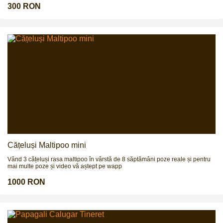
300 EUR (negociabil)\r\nLocație: Sibiu\r\nCățeluși sănătoși, socializați, ideali
300 RON
pentru familii active sau pentru gardă și protecție. Rasa Malinois este
cunoscută pentru inteligență, loialitate și energie.\r\nPentru programare
vizionare și mai multe detalii, contactați-mă:\r\nTelefon:\r\nRăspund doar la
apeluri telefonice.
Cățeluși Maltipoo mini
Vând 3 cățeluși rasa maltipoo în vârstă de 8 săptămâni poze reale și pentru
mai multe poze și video vă aștept pe wapp
1000 RON