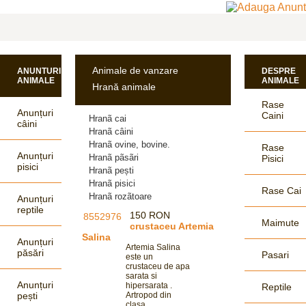
Animale de vanzare
ANUNTURI
DESPRE
ANIMALE
ANIMALE
Hrană animale
Rase
Anunțuri
Caini
Hranã cai
câini
Hranã câini
Hranã ovine, bovine.
Rase
Anunțuri
Hranã pãsãri
Pisici
pisici
Hranã pești
Hranã pisici
Rase Cai
Hranã rozãtoare
Anunțuri
reptile
150 RON
Maimute
crustaceu Artemia
Salina
Anunțuri
Artemia Salina
păsări
Pasari
este un
crustaceu de apa
sarata si
Anunțuri
hipersarata .
Reptile
pești
Artropod din
clasa