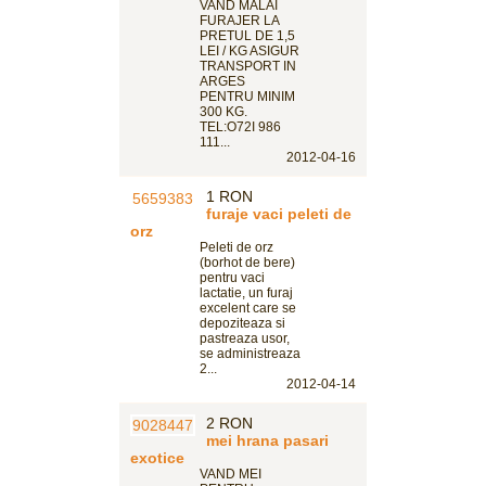
VAND MALAI
FURAJER LA
PRETUL DE 1,5
LEI / KG ASIGUR
TRANSPORT IN
ARGES
PENTRU MINIM
300 KG.
TEL:O72I 986
111...
2012-04-16
1 RON
furaje vaci peleti de
orz
Peleti de orz
(borhot de bere)
pentru vaci
lactatie, un furaj
excelent care se
depoziteaza si
pastreaza usor,
se administreaza
2...
2012-04-14
2 RON
mei hrana pasari
exotice
VAND MEI