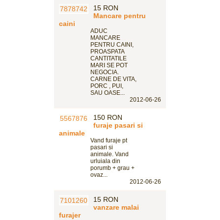
15 RON
Mancare pentru
caini
ADUC
MANCARE
PENTRU CAINI,
PROASPATA
CANTITATILE
MARI SE POT
NEGOCIA.
CARNE DE VITA,
PORC , PUI,
SAU OASE...
2012-06-26
150 RON
furaje pasari si
animale
Vand furaje pt
pasari si
animale. Vand
urluiala din
porumb + grau +
ovaz...
2012-06-26
15 RON
vanzare malai
furajer