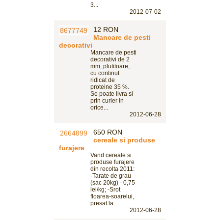
3...
2012-07-02
12 RON
Mancare de pesti
decorativi
Mancare de pesti
decorativi de 2
mm, plutitoare,
cu continut
ridicat de
proteine 35 %.
Se poate livra si
prin curier in
orice...
2012-06-28
650 RON
cereale si produse
furajere
Vand cereale si
produse furajere
din recolta 2011:
-Tarate de grau
(sac 20kg) - 0,75
lei/kg; -Srot
floarea-soarelui,
presat la...
2012-06-28