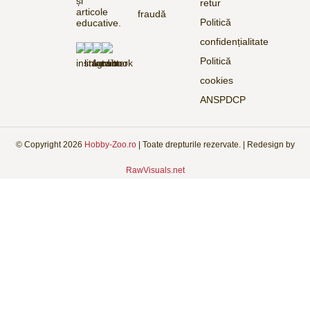
și
retur
articole
fraudă
Politică
educative.
confidențialitate
Politică
cookies
ANSPDCP
© Copyright
2026
Hobby-Zoo.ro
| Toate drepturile rezervate. | Redesign by
RawVisuals.net