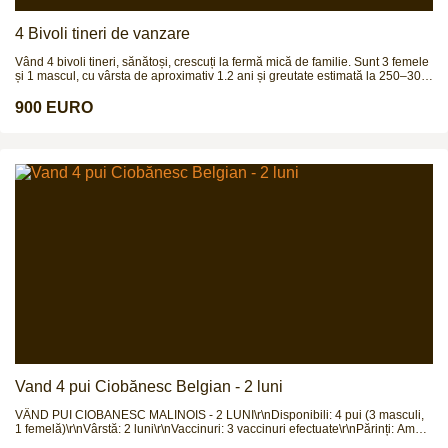
4 Bivoli tineri de vanzare
Vând 4 bivoli tineri, sănătoși, crescuți la fermă mică de familie. Sunt 3 femele
și 1 mascul, cu vârsta de aproximativ 1.2 ani și greutate estimată la 250–300
kg (necântăriți). Animale bine dezvoltate, crescute natural, obișnuite afară,
fără probleme de sănătate, potriviți pentru creștere, prăsilă sau îngrășat.
900 EURO
Prețul este 900 € bucata sau 3.999 € toți patru. Se pot vedea la fața locului,
fără grabă. Se vând împreună sau separat. Mai multe detalii la numărul de
telefon.
Vand 4 pui Ciobănesc Belgian - 2 luni
VÂND PUI CIOBANESC MALINOIS - 2 LUNI\r\nDisponibili: 4 pui (3 masculi,
1 femelă)\r\nVârstă: 2 luni\r\nVaccinuri: 3 vaccinuri efectuate\r\nPărinți: Ambii
părinți pot fi văzuți la fața locului\r\nRasă pură: Ciobanesc Malinois\r\nPreț: