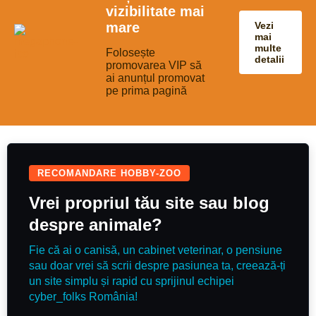
vizibilitate mai
mare
Vezi
mai
multe
Folosește
detalii
promovarea VIP să
ai anunțul promovat
pe prima pagină
RECOMANDARE HOBBY-ZOO
Vrei propriul tău site sau blog
despre animale?
Fie că ai o canisă, un cabinet veterinar, o pensiune
sau doar vrei să scrii despre pasiunea ta, creează-ți
un site simplu și rapid cu sprijinul echipei
cyber_folks România!