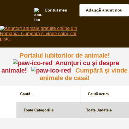
Contul meu
Adaugă anunț nou
Portalul iubitorilor de animale!
Anunțuri cu și despre
animale!
Cumpără și vinde
animale de casă!