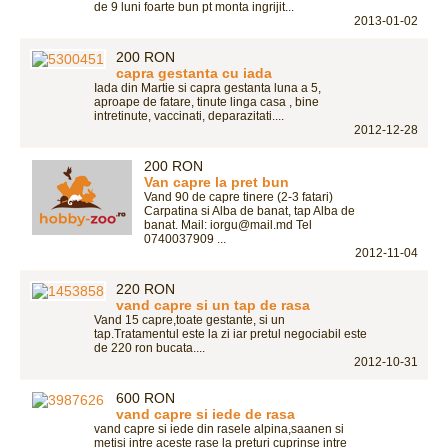
de 9 luni foarte bun pt monta ingrijit...
2013-01-02
200 RON
capra gestanta cu iada
Iada din Martie si capra gestanta luna a 5,
aproape de fatare, tinute linga casa , bine
intretinute, vaccinati, deparazitati....
2012-12-28
200 RON
Van capre la pret bun
Vand 90 de capre tinere (2-3 fatari)
Carpatina si Alba de banat, tap Alba de
banat. Mail: iorgu@mail.md Tel
0740037909 ...
2012-11-04
220 RON
vand capre si un tap de rasa
Vand 15 capre,toate gestante, si un
tap.Tratamentul este la zi iar pretul negociabil este
de 220 ron bucata....
2012-10-31
600 RON
vand capre si iede de rasa
vand capre si iede din rasele alpina,saanen si
metisi intre aceste rase la preturi cuprinse intre