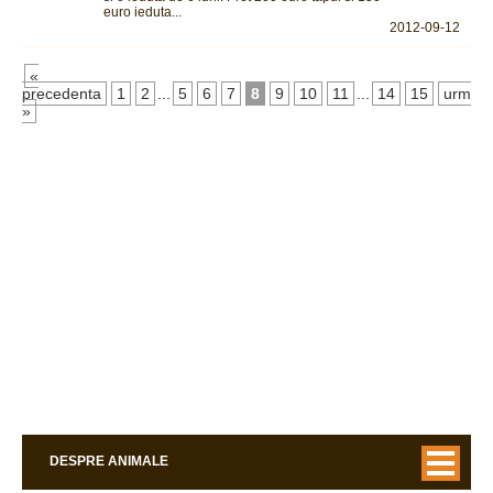
euro ieduta...
2012-09-12
«
precedenta
1
2
...
5
6
7
8
9
10
11
...
14
15
urmato
»
DESPRE ANIMALE