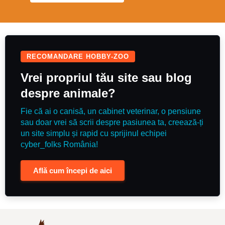
really super mare, who will bring
you back safe & with a rosette.
Recently qualified BE90 arena
eventing finals
RECOMANDARE HOBBY-ZOO
Vrei propriul tău site sau blog
despre animale?
Fie că ai o canisă, un cabinet veterinar, o pensiune
sau doar vrei să scrii despre pasiunea ta, creează-ți
un site simplu și rapid cu sprijinul echipei
cyber_folks România!
Află cum începi de aici