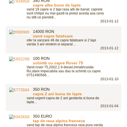
340 RON
capre albe bune de lapte
vand 19 capre si 2 tapi rasa alb de banat. caprele
sunt chilipir nu mai gasiti la pretul acesta asa ceva
nu stiti ce pierdeti...
2013-01-12
14000 RON
vand capre fatatoare
ofer la vanzare 46 de capre fatatoare si 2 tapi
varsta 3 ani vindem si separat ...
2013-01-12
100 RON
schimb cu capre Rover 75
Vand rover 75,2002,1.9 diesel,inmatriculata
Ro,stare impecabila sau dau la schimb cu capre.
0751490566...
2013-01-10
350 RON
capra 2 ani buna de lapte
vand urgent capra de 2 ani gestanta si buna de
lapte...
2013-01-04
350 EURO
tap de rasa alpina franceza
vand tap de rasa alpina franceza rasa pura varsta