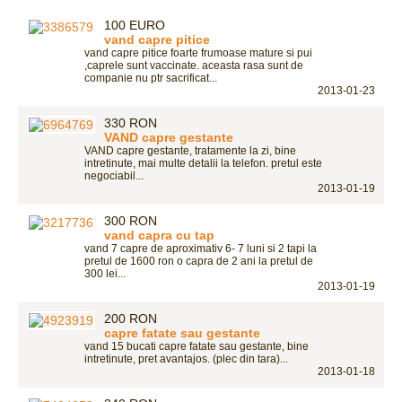
100 EURO
vand capre pitice
vand capre pitice foarte frumoase mature si pui
,caprele sunt vaccinate. aceasta rasa sunt de
companie nu ptr sacrificat...
2013-01-23
330 RON
VAND capre gestante
VAND capre gestante, tratamente la zi, bine
intretinute, mai multe detalii la telefon. pretul este
negociabil...
2013-01-19
300 RON
vand capra cu tap
vand 7 capre de aproximativ 6- 7 luni si 2 tapi la
pretul de 1600 ron o capra de 2 ani la pretul de
300 lei...
2013-01-19
200 RON
capre fatate sau gestante
vand 15 bucati capre fatate sau gestante, bine
intretinute, pret avantajos. (plec din tara)...
2013-01-18