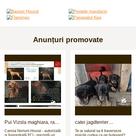
Anunțuri promovate
Pui Vizsla maghiara, rasa
catei jagdterrier
pura, linii genetice unice
disponibili
Canisa Nerium House - autorizată
Te-ai saturat sa-ti traverseze
și înregistrată FCI - prezintă un
pisicile curtea ca pe bulevard? Ti