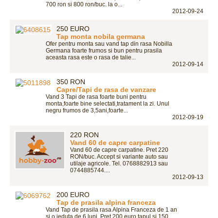
700 ron si 800 ron/buc. la o...
2012-09-24
250 EURO
Tap monta nobila germana
Ofer pentru monta sau vand tap din rasa Nobilla
Germana foarte frumos si bun pentru prasila
aceasta rasa este o rasa de talie...
2012-09-14
350 RON
Capre/Tapi de rasa de vanzare
Vand 3 Tapi de rasa foarte buni pentru
monta,foarte bine selectati,tratament la zi. Unul
negru frumos de 3,5ani,foarte...
2012-09-19
220 RON
Vand 60 de capre carpatine
Vand 60 de capre carpatine. Pret 220
RON/buc. Accept si variante auto sau
utilaje agricole. Tel. 0768882913 sau
0744885744....
2012-09-13
200 EURO
Tap de prasila alpina franceza
Vand Tap de prasila rasa Alpina Franceza de 1 an
si o ieduta de 6 luni. Pret 200 euro tapul si 150