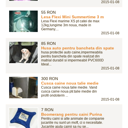
2015-01-08
55 RON
Lesa Flexi Mini Summertime 3 m
Lesa Flexi marime XS pt catei de max
12kg,lungime 3m noua, made in
Germany....
2015-01-08
85 RON
Husa auto pentru bancheta din spate
husa protectie auto caine,impermeabila
pentru bancheta din spate realizat din
matrial durabil si impermeabil PVC600D
Ideal...
2015-01-08
300 RON
Cusca caine noua talie medie
Cusca caine noua talie medie. Vand
cusca caine noua ptr.talie medie din
profil ondoterm ...
2015-01-08
7 RON
Boomerang pentru caini Purina
Pentru caini si alte animale de companie
jucariile nu sunt un moft, ci o necesitate.
Jucariile ajuta cainii sa nu se...