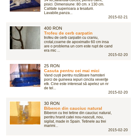
34 lei,salteluta-culcus, pentru caini,
pisici. Dimensiune: 80 cm. x 130 cm.
Calitate superioara a tesaturii.
Lavabile,panza...
2015-02-21
400 RON
Trofeu de cerb carpatin
trofeu de cerb carpatin cu craniu,
crotal,coarne de apoximativ 60 cm insa
are o problema un corn este rupt de cand
era mic ...
2015-02-20
25 RON
Casuta pentru cei mai mici
Vand cuști pentru rozătoare hamsteri
porci de guineea iepuri cincila veveriţe
etk. Cine este interesat să apelez un nr
de tel...
2015-02-20
30 RON
Biberon din cauciuc natural
Biberon cu trei tetine din cauciuc natural,
pentru hranit catei nou-nascuti, nou,
sigilat, made in Spain. Tetinele au trei
marimi...
2015-02-20