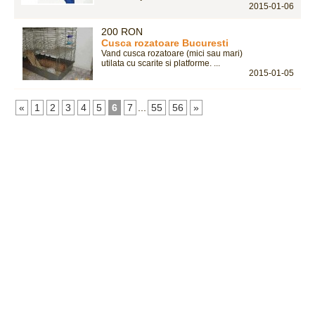
2015-01-06
200 RON
Cusca rozatoare Bucuresti
Vand cusca rozatoare (mici sau mari)
utilata cu scarite si platforme. ...
2015-01-05
«
1
2
3
4
5
6
7
...
55
56
»