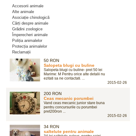
Accesorii animale
Alte animale
Asociație chinologicã
Cãrți despre animale
Grãdini zoologice
Împerecheri animale
Poliția animalelor
Protecția animalelor
Reclamații
50 RON
Salopeta blugi cu buline
Salopeta blugi cu buline- pret 50 lei
Marime: M Pentru orice alte detalii nu
ezitati sa ne contactati. ...
2015-02-26
200 RON
Ceas mecanic porumbei
Vand ceas mecanic junior stare buna
pentru concursurile cu porumbei
pret200ron ...
2015-02-26
34 RON
saltelute pentru animale