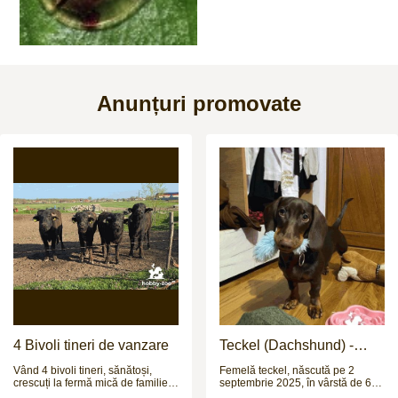
Anunțuri promovate
4 Bivoli tineri de vanzare
Teckel (Dachshund) -
femelă, 6 luni
Vând 4 bivoli tineri, sănătoși,
Femelă teckel, născută pe 2
crescuți la fermă mică de familie.
septembrie 2025, în vârstă de 6
Sunt 3 femele și 1 mascul, cu
luni, aproximativ 6 kg. Are