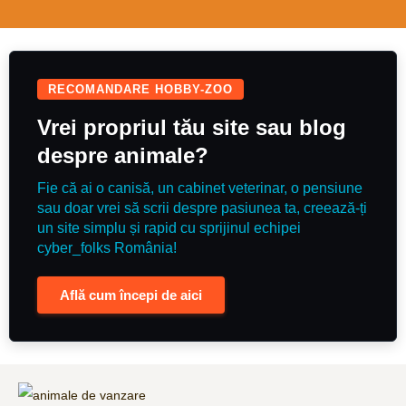
someone to enjoy.
vârsta, precum și deparazitările
interne și externe efectuate. Se
poate organiza transport în orice
oraș al țării. Alte informații despre
părinți, poze și date de contact
puteți găsi pe pagina de
Facebook NeriumHouseKennel și
RECOMANDARE HOBBY-ZOO
site-ul www.neriumhouse.com
Vrei propriul tău site sau blog
despre animale?
Fie că ai o canisă, un cabinet veterinar, o pensiune
sau doar vrei să scrii despre pasiunea ta, creează-ți
un site simplu și rapid cu sprijinul echipei
cyber_folks România!
Află cum începi de aici