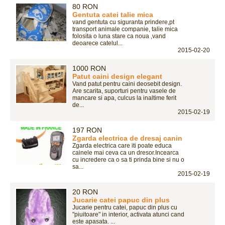
80 RON
Gentuta catei talie mica
vand gentuta cu siguranta prindere,pt
transport animale companie, talie mica
folosita o luna stare ca noua ,vand
deoarece catelul...
2015-02-20
1000 RON
Patut caini design elegant
Vand patut pentru caini deosebit design.
Are scarita, suporturi pentru vasele de
mancare si apa, culcus la inaltime ferit
de...
2015-02-19
197 RON
Zgarda electrica de dresaj canin
Zgarda electrica care iti poate educa
cainele mai ceva ca un dresor.Incearca
cu incredere ca o sa ti prinda bine si nu o
sa...
2015-02-19
20 RON
Jucarie catei papuc din plus
Jucarie pentru catei, papuc din plus cu
"piuitoare" in interior, activata atunci cand
este apasata. ...