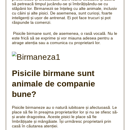
sã petreacã timpul jucându-se și îmbrãțișându-se cu
stãpânii lor.
Birmanezii se înțeleg cu alte animale, inclusiv
cu câini și alte pisici.
De asemenea, sunt curioși, foarte
inteligenți și ușor de antrenat.
Ei pot face trucuri și pot
rãspunde la comenzi.
Pisicile birmane sunt, de asemenea, o rasã vocalã. Nu le
este fricã sã se exprime și vor miauna adesea pentru a
atrage atenția sau a comunica cu proprietarii lor.
Pisicile birmane sunt
animale de companie
bune?
Pisicile birmaneze au o naturã iubitoare și afectuoasã.
Le
place sã fie în preajma proprietarilor lor și nu se sfiesc sã-
și arate dragostea.
Aceste pisici le place sã fie
îmbrãțișate și mângâiate.
Își urmãresc proprietarii prin
casã în cãutarea atenției.