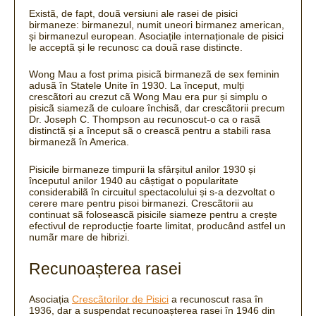
Existã, de fapt, douã versiuni ale rasei de pisici
birmaneze: birmanezul, numit uneori birmanez american,
și birmanezul european. Asociațile
internaționale de pisici
le acceptã și le recunosc ca douã rase distincte.
Wong Mau a fost prima pisicã birmanezã de sex feminin
adusã în Statele Unite în 1930. La început, mulți
crescãtori au crezut cã Wong Mau era pur și simplu o
pisicã siamezã de culoare închisã, dar crescãtorii precum
Dr. Joseph C. Thompson au recunoscut-o ca o rasã
distinctã și a început sã o creascã pentru a stabili rasa
birmanezã în America.
Pisicile birmaneze timpurii la sfârșitul anilor 1930 și
începutul anilor 1940 au câștigat o popularitate
considerabilã în circuitul spectacolului și s-a dezvoltat o
cerere mare pentru pisoi birmanezi.
Crescãtorii au
continuat sã foloseascã pisicile siameze pentru a crește
efectivul de reproducție foarte limitat, producând astfel un
numãr mare de hibrizi.
Recunoașterea rasei
Asociația
Crescãtorilor de Pisici
a recunoscut rasa în
1936, dar a suspendat recunoașterea rasei în 1946 din