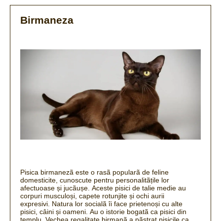
Birmaneza
Pisica birmanezã este o rasã popularã de feline
domesticite, cunoscute pentru personalitãțile lor
afectuoase și jucãușe.
Aceste pisici de talie medie au
corpuri musculoși, capete rotunjite și ochi aurii
expresivi.
Natura lor socialã îi face prietenoși cu alte
pisici, câini și oameni.
Au o istorie bogatã ca pisici din
templu.
Vechea regalitate birmanã a pãstrat pisicile ca