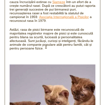
cauza încrucișãrii extinse cu
Siameze
într-un efort de a
crește numãrul rasei.
Dupã ce crescãtorii au putut raporta
trei generații succesive de pui birmanezi puri,
recunoașterea rasei a fost restabilitã la statutul de
campionat în 1959.
Asociația Internaționalã a Pisicilor
a
recunoscut rasa în 1979.
Astãzi, rasa de pisici birmane este recunoscutã de
majoritatea registrelor majore de pisici și este cunoscutã
pentru blana sa scurtã, lucioasã și personalitatea
afectuoasã.
Sunt jucãuși, curioși și inteligenți, fãcându-le
animale de companie populare atât pentru familii, cât și
1
pentru persoane fizice.