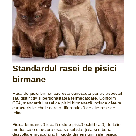
Standardul rasei de pisici
birmane
Rasa de pisici birmaneze este cunoscutã pentru aspectul
sãu distinctiv și personalitatea fermecãtoare.
Conform
CFA, standardul rasei de pisici birmanezã include câteva
caracteristici cheie care o diferențiazã de alte rase de
feline.
Pisica birmanezã idealã este o pisicã echilibratã, de talie
medie, cu o structurã osoasã substanțialã și o bunã
dezvoltare muscularã.
În ciuda dimensiunii sale, pisica