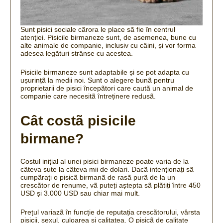
Sunt pisici sociale cãrora le place sã fie în centrul
atenției.
Pisicile birmaneze sunt, de asemenea, bune cu
alte animale de companie, inclusiv cu câini, și vor forma
adesea legãturi strânse cu acestea.
Pisicile birmaneze sunt adaptabile și se pot adapta cu
ușurințã la medii noi.
Sunt o alegere bunã pentru
proprietarii de pisici începãtori care cautã un animal de
companie care necesitã întreținere redusã.
Cât costã pisicile
birmane?
Costul inițial al unei pisici birmaneze poate varia de la
câteva sute la câteva mii de dolari.
Dacã intenționați sã
cumpãrați o pisicã birmanã de rasã purã de la un
crescãtor de renume, vã puteți aștepta sã plãtiți între 450
USD și 3.000 USD sau chiar mai mult.
Prețul variazã în funcție de reputația crescãtorului, vârsta
pisicii, sexul, culoarea și calitatea.
O pisicã de calitate