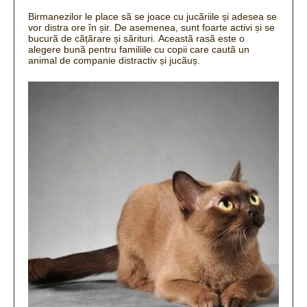
Birmanezilor le place sã se joace cu jucãriile și adesea se
vor distra ore în șir.
De asemenea, sunt foarte activi și se
bucurã de cãțãrare și sãrituri.
Aceastã rasã este o
alegere bunã pentru familiile cu copii care cautã un
animal de companie distractiv și jucãuș.