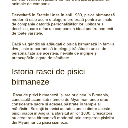
animale de companie.
Dezvoltatã în Statele Unite în anii 1930, pisica birmanezã
modernã este acum o alegere preferatã pentru animale
de companie datoritã personalitãților lor iubitoare și
deschise, care o fac un companion ideal pentru oamenii
de toate vârstele.
Dacã vã gândiți sã adãugați o pisicã birmanezã în familia
dvs., este important sã înțelegeți trãsãturile unice de
personalitate ale acesteia, nevoile de îngrijire și
preocupãrile legate de sãnãtate.
Istoria rasei de pisici
birmaneze
Rasa de pisici birmanezã își are originea în Birmania,
cunoscutã acum sub numele de Myanmar, unde erau
considerate sacre și adesea pãstrate în temple și
mãnãstiri. Soldații britanici au adus unele dintre aceste
pisici înapoi în Anglia la sfârșitul anilor 1800. Crescãtorii
au creat rasa birmanezã modernã prin creșterea pisicilor
din Myanmar cu pisici siameze.