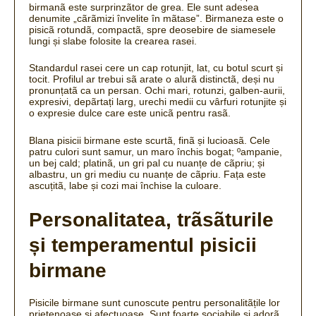
birmanã este surprinzãtor de grea.
Ele sunt adesea
denumite „cãrãmizi învelite în mãtase”. Birmaneza este
o
pisicã rotundã, compactã, spre deosebire de siamesele
lungi și slabe folosite la crearea rasei.
Standardul rasei cere un cap rotunjit, lat, cu botul scurt și
tocit.
Profilul ar trebui sã arate o alurã distinctã, deși nu
pronunțatã ca un persan.
Ochi mari, rotunzi, galben-aurii,
expresivi, depãrtați larg, urechi medii cu vârfuri rotunjite și
o expresie dulce care este unicã pentru rasã.
Blana pisicii birmane este scurtã, finã și lucioasã.
Cele
patru culori sunt samur, un maro închis bogat;
ºampanie,
un bej cald;
platinã, un gri pal cu nuanțe de cãpriu;
și
albastru, un gri mediu cu nuanțe de cãpriu. Fața
este
ascuțitã,
labe și cozi mai închise la culoare.
Personalitatea, trãsãturile
și temperamentul pisicii
birmane
Pisicile birmane sunt cunoscute pentru personalitãțile lor
prietenoase și afectuoase.
Sunt foarte sociabile și adorã