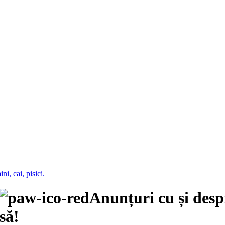
Anunțuri cu și des
să!