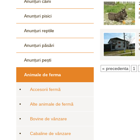
Anunțuri câini
Anunțuri pisici
Anunțuri reptile
Anunțuri păsări
Anunțuri pești
« precedenta
1
Animale de ferma
•
Accesorii fermã
•
Alte animale de fermã
•
Bovine de vânzare
•
Cabaline de vânzare