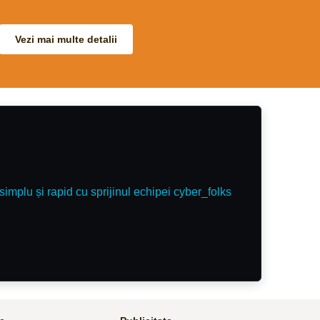
e și
are și mai
peluri
Vezi mai multe detalii
simplu și rapid cu sprijinul echipei cyber_folks