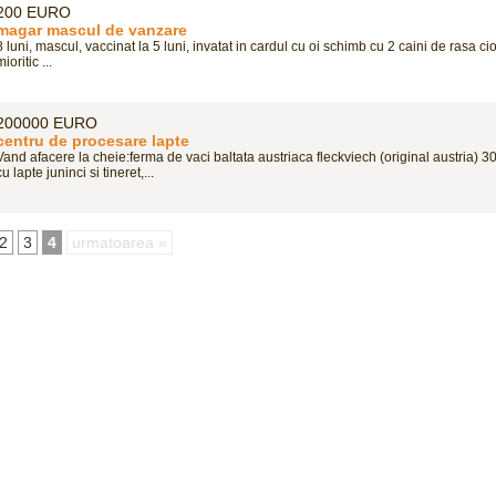
200 EURO
magar mascul de vanzare
8 luni, mascul, vaccinat la 5 luni, invatat in cardul cu oi schimb cu 2 caini de rasa c
mioritic ...
200000 EURO
centru de procesare lapte
Vand afacere la cheie:ferma de vaci baltata austriaca fleckviech (original austria) 3
cu lapte juninci si tineret,...
2
3
4
urmatoarea »