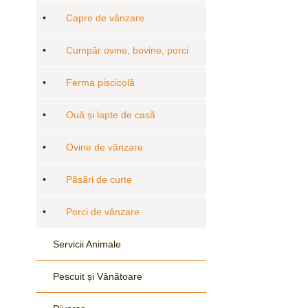
•
Capre de vânzare
•
Cumpãr ovine, bovine, porci
•
Ferma piscicolã
•
Ouã și lapte de casã
•
Ovine de vânzare
•
Pãsãri de curte
•
Porci de vânzare
Servicii Animale
Pescuit și Vânãtoare