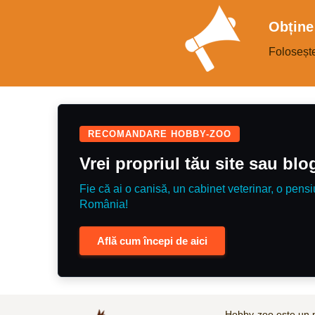
Obține 
Foloseșt
RECOMANDARE HOBBY-ZOO
Vrei propriul tău site sau bl
Fie că ai o canisă, un cabinet veterinar, o pensi
România!
Află cum începi de aici
Hobby-zoo este un p