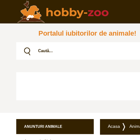
Portalul iubitorilor de animale!
Acasa
Anim
ANUNTURI ANIMALE