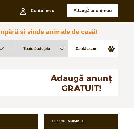
Contul meu
Adaugă anunț nou
pără și vinde animale de casă!
DESPRE ANIMALE