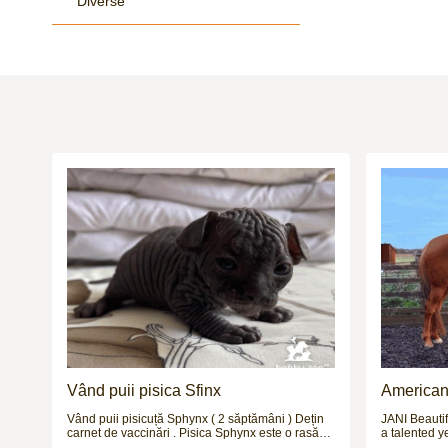
Diverse
Vând puii pisica Sfinx
American 
Vând puii pisicuță Sphynx ( 2 săptămâni ) Dețin
JANI Beautif
carnet de vaccinări . Pisica Sphynx este o rasă
a talented y
de pisici cunoscută mai ales pentru aspectul său
ride / mothe