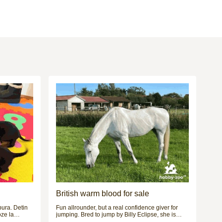
British warm blood for sale
 Detin
Fun allrounder, but a real confidence giver for
oze la
jumping. Bred to jump by Billy Eclipse, she is
si extern si
happy and consistent over showjumps & XC up