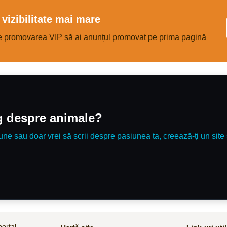
cunoscută pentru inteligență, loialitat
energie.\r\nPentru programare vizion
multe detalii, contactați-
vizibilitate mai mare
mă:\r\nTelefon:\r\nRăspund doar la a
telefonice.
e promovarea VIP să ai anunțul promovat pe prima pagină
og despre animale?
une sau doar vrei să scrii despre pasiunea ta, creează-ți un site 
ortal