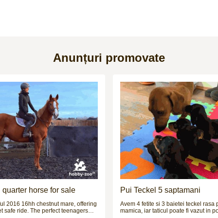
Anunțuri promovate
quarter horse for sale
Pui Teckel 5 saptamani
ul 2016 16hh chestnut mare, offering
Avem 4 fetite si 3 baietei teckel rasa pura.
et safe ride. The perfect teenagers
mamica, iar taticul poate fi vazut in p
r daughter share, riding club
cerere. Cateii sunt deparazitati intern 