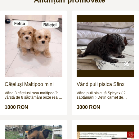
Cățeluși Maltipoo mini
Vând puii pisica Sfinx
Vând 3 cățeluși rasa maltipoo în
Vând puii pisicuță Sphynx ( 2
vârstă de 8 săptămâni poze reale
săptămâni ) Dețin carnet de
și pentru mai multe poze și video
vaccinări . Pisica Sphynx este o
vă aștept pe wapp
rasă de pisici cunoscută mai ales
1000 RON
3000 RON
pentru aspectul său neobișnuit și
lipsa aparentă de blană. Deși
pare complet cheală, pielea ei
este acoperită cu un puf foarte fin,
asemănător cu pielea unei
piersici. Foarte afectuoasă,
jucăușă și curioasă.Iubește