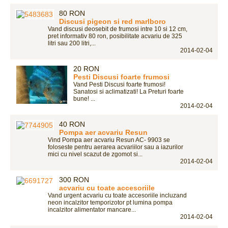
80 RON
Discusi pigeon si red marlboro
Vand discusi deosebit de frumosi intre 10 si 12 cm,
pret informativ 80 ron, posibilitate acvariu de 325
litri sau 200 litri,...
2014-02-04
20 RON
Pesti Discusi foarte frumosi
Vand Pesti Discusi foarte frumosi!
Sanatosi si aclimatizati! La Preturi foarte
bune! ...
2014-02-04
40 RON
Pompa aer acvariu Resun
Vind Pompa aer acvariu Resun AC- 9903 se
foloseste pentru aerarea acvariilor sau a iazurilor
mici cu nivel scazut de zgomot si...
2014-02-04
300 RON
acvariu cu toate accesoriile
Vand urgent acvariu cu toate accesoriile incluzand
neon incalzitor temporizotor pt lumina pompa
incalzitor alimentator mancare...
2014-02-04