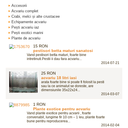
Accesorii
Acvariu complet
Crabi, melci și alte crustacee
Echipamente acvariu
Pești acvariu iaz
Pești exotici marini
Plante de acvariu
15 RON
pestisori betta maturi sanatosi
Vand pestisori betta maturi, foarte bine
intretinuti.Pestii ii dau fara acvariu...
2014-07-21
25 RON
acvariu 18 litri iasi
arata foarte bine si poate fi folosit la pesti
sau la ce animalut se doreste, are
dimensiunile 35x22x24...
2014-03-07
1 RON
Plante exotice pentru acvariu
Vand plante exotice pentru acvarii , foarte
convenabil, lungime fir 10 cm – 1 leu, plante foarte
bune pentru reproducerea...
2014-02-04