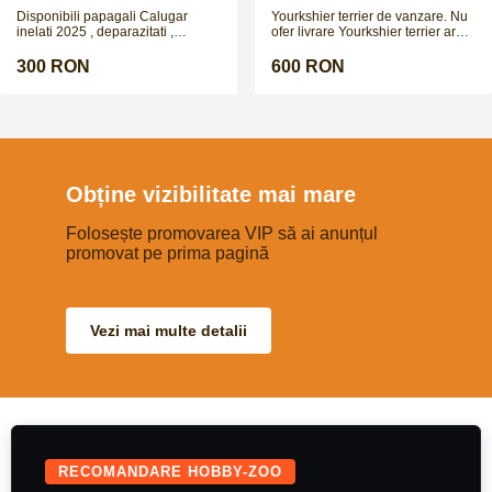
jucăuș și adorabil
Disponibili papagali Calugar
Yourkshier terrier de vanzare. Nu
inelati 2025 , deparazitati ,
ofer livrare Yourkshier terrier are:
crescuti de parinti. Nu fac
-12 saptamani -carnet de sanatate
schimburi !!!
-2 vaccinuri -este negru si maro -
300 RON
600 RON
data nasterii= 8.09.2025 PRETUL
ESTE NEGOCIABIL!!!
Obține vizibilitate mai mare
Folosește promovarea VIP să ai anunțul
promovat pe prima pagină
Vezi mai multe detalii
RECOMANDARE HOBBY-ZOO