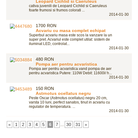
Leopard Cichlid si Caeruleus
cativa juvenili de Leopard Cichlid si Caeruleus
foarte frumosi si frumos colorati ...
2014-01-30
1700 RON
Acvariu cu masa complet echipat
Superbul acvariu masa este scos la vanzare la un
super pret. Acvariul este complet utilat: sistem de
iluminat LED, controlat...
2014-01-30
480 RON
Pompa aer pentru acvaristica
Pompa aer pentru acvaristica.vand pompa de aer
pentru acvaristica Putere: 110W Debit: 11600l/ h...
2014-01-30
150 RON
Astrnotus ocellatus negru
Peste Oscar (Astrnotus ocellatus) negru 20 cm,
varsta 10 luni, perfect sanatos, tinut in acvariu cu
regulator de temperatura. ...
2014-01-30
«
1
2
3
4
5
6
7
...
30
31
»