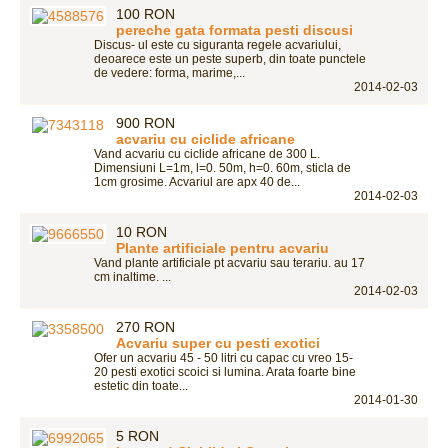
100 RON
pereche gata formata pesti discusi
Discus- ul este cu siguranta regele acvariului,
deoarece este un peste superb, din toate punctele
de vedere: forma, marime,...
2014-02-03
900 RON
acvariu cu ciclide africane
Vand acvariu cu ciclide africane de 300 L.
Dimensiuni L=1m, l=0. 50m, h=0. 60m, sticla de
1cm grosime. Acvariul are apx 40 de...
2014-02-03
10 RON
Plante artificiale pentru acvariu
Vand plante artificiale pt acvariu sau terariu. au 17
cm inaltime. ...
2014-02-03
270 RON
Acvariu super cu pesti exotici
Ofer un acvariu 45 - 50 litri cu capac cu vreo 15-
20 pesti exotici scoici si lumina. Arata foarte bine
estetic din toate...
2014-01-30
5 RON