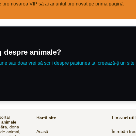
e promovarea VIP să ai anunțul promovat pe prima pagină
poate fi inca folosita)
og despre animale?
une sau doar vrei să scrii despre pasiunea ta, creează-ți un site 
ortal
Hartă site
Link-uri uti
e animale.
păra, dona
Acasă
Întrebări fre
 de animal,