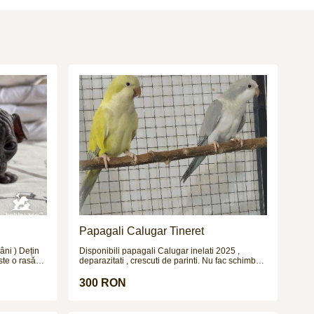
Papagali Calugar Tineret
âni ) Dețin
Disponibili papagali Calugar inelati 2025 ,
ste o rasă
deparazitati , crescuti de parinti. Nu fac schimburi
aspectul său
!!!
. Deși pare
300 RON
ită cu un
nei piersici.
să.Iubește