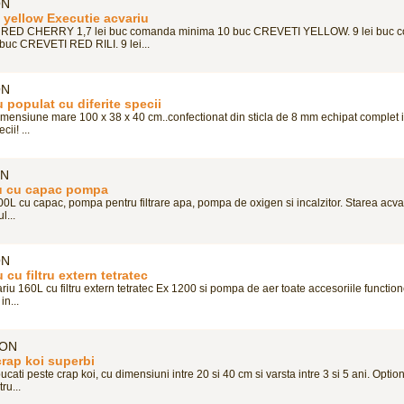
ON
i yellow Executie acvariu
RED CHERRY 1,7 lei buc comanda minima 10 buc CREVETI YELLOW. 9 lei buc 
buc CREVETI RED RILI. 9 lei...
ON
 populat cu diferite specii
imensiune mare 100 x 38 x 40 cm..confectionat din sticla de 8 mm echipat complet i
cii! ...
ON
u cu capac pompa
0L cu capac, pompa pentru filtrare apa, pompa de oxigen si incalzitor. Starea acvar
l...
ON
 cu filtru extern tetratec
iu 160L cu filtru extern tetratec Ex 1200 si pompa de aer toate accesoriile functio
in...
RON
crap koi superbi
cati peste crap koi, cu dimensiuni intre 20 si 40 cm si varsta intre 3 si 5 ani. Optio
tru...