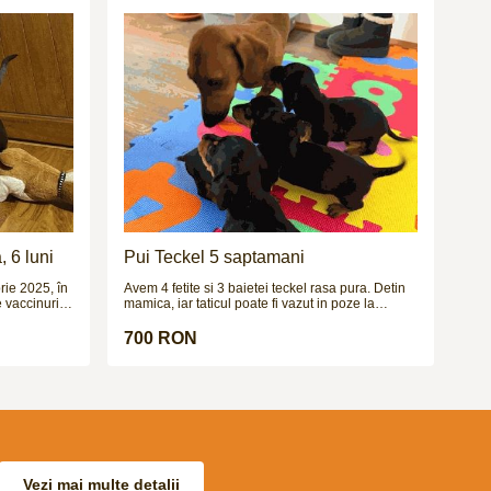
le.Este
ățată trucuri
51
 6 luni
Pui Teckel 5 saptamani
rie 2025, în
Avem 4 fetite si 3 baietei teckel rasa pura. Detin
mamica, iar taticul poate fi vazut in poze la
ănătate. Nu
cerere. Cateii sunt deparazitati intern si extern si
urmeaza sa fie vaccinati in cateva zile.
700 RON
iat dacă o
ace mult să
lesă, având
ă. Se
e: pătuţ
Vezi mai multe detalii