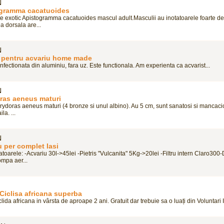
N
gramma cacatuoides
e exotic Apistogramma cacatuoides mascul adult.Masculii au inotatoarele foarte de
a dorsala are...
N
pentru acvariu home made
ectionata din aluminiu, fara uz. Este functionala. Am experienta ca acvarist...
N
ras aeneus maturi
rydoras aeneus maturi (4 bronze si unul albino). Au 5 cm, sunt sanatosi si mancaci
la. ...
N
u per complet Iasi
oarele: -Acvariu 30l->45lei -Pietris "Vulcanita" 5Kg->20lei -Filtru intern Claro300-
ompa aer...
Ciclisa africana superba
ida africana in vârsta de aproape 2 ani. Gratuit dar trebuie sa o luați din Voluntari Il