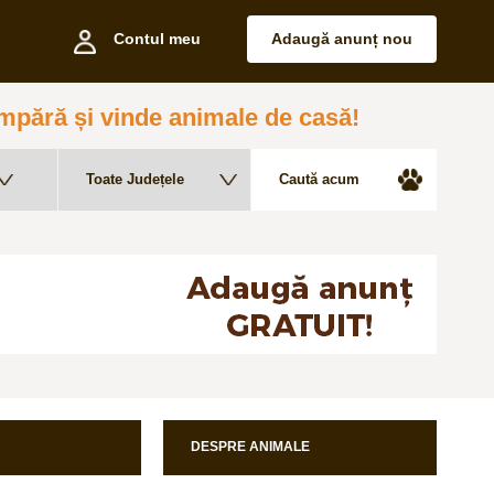
Contul meu
Adaugă anunț nou
pără și vinde animale de casă!
DESPRE ANIMALE