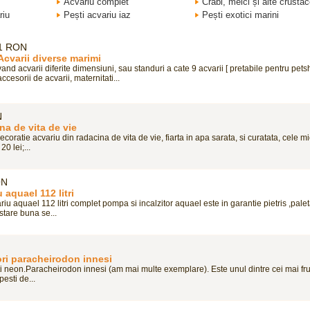
Acvariu complet
Crabi, melci și alte crusta
riu
Pești acvariu iaz
Pești exotici marini
1 RON
Acvarii diverse marimi
vand acvarii diferite dimensiuni, sau standuri a cate 9 acvarii [ pretabile pentru pets
accesorii de acvarii, maternitati...
N
na de vita de vie
coratie acvariu din radacina de vita de vie, fiarta in apa sarata, si curatata, cele mi
20 lei;...
ON
 aquael 112 litri
iu aquael 112 litri complet pompa si incalzitor aquael este in garantie pietris ,pale
stare buna se...
ori paracheirodon innesi
i neon.Paracheirodon innesi (am mai multe exemplare). Este unul dintre cei mai fr
pesti de...