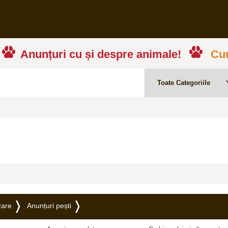
Anunțuri cu și despre animale!
Cum
zare
Anunțuri pești