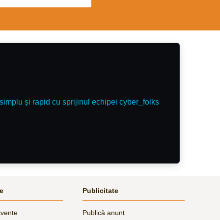
simplu și rapid cu sprijinul echipei cyber_folks
le
Publicitate
cvente
Publică anunț