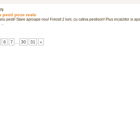
ON
 pesti poze reale
iu pesti! Stare aproape nou! Folosit 2 luni, cu cativa pestisori! Plus incalzitor si ap
...
6
7
...
30
31
»